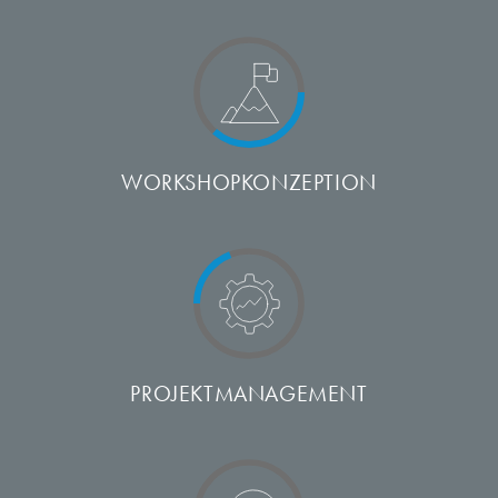
WORKSHOP­KONZEPTION
PROJEKT­MANAGEMENT